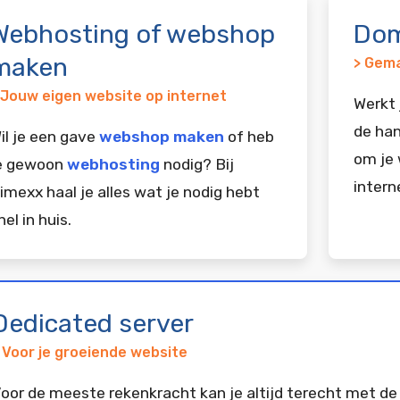
Webhosting of webshop
Dom
maken
> Gema
 Jouw eigen website op internet
Werkt 
de han
il je een gave
webshop maken
of heb
om je 
e gewoon
webhosting
nodig? Bij
intern
imexx haal je alles wat je nodig hebt
nel in huis.
Dedicated server
 Voor je groeiende website
oor de meeste rekenkracht kan je altijd terecht met de