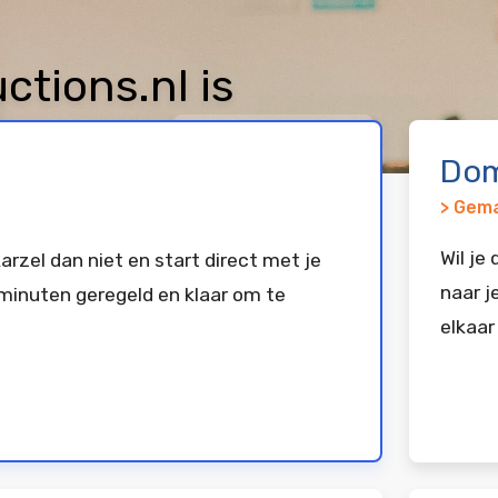
tions.nl is
keerd bij
Vimexx
Dom
> Gema
Wil je
arzel dan niet en start direct met je
naar j
minuten geregeld en klaar om te
elkaar